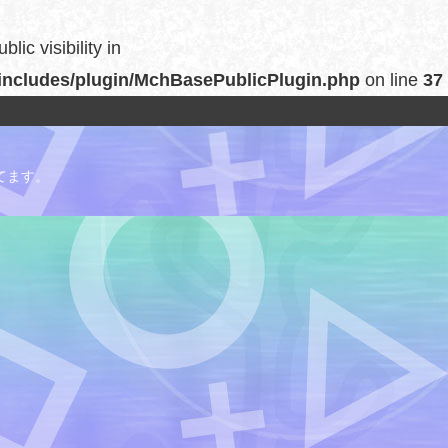
c visibility in
includes/plugin/MchBasePublicPlugin.php
on line
37
てます。