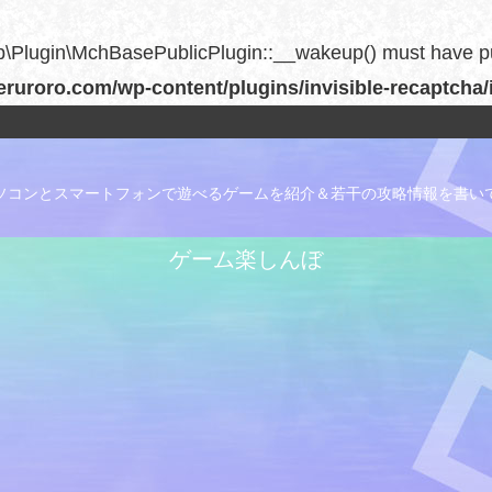
Plugin\MchBasePublicPlugin::__wakeup() must have publi
uroro.com/wp-content/plugins/invisible-recaptcha/
ソコンとスマートフォンで遊べるゲームを紹介＆若干の攻略情報を書い
ゲーム楽しんぼ