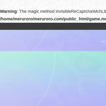
Warning
: The magic method InvisibleReCaptcha\MchLib\
/home/meruroro/meruroro.com/public_html/game.mer
パ