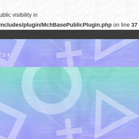
c visibility in
includes/plugin/MchBasePublicPlugin.php
on line
37
てます。