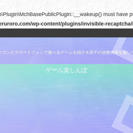
Plugin\MchBasePublicPlugin::__wakeup() must have publi
uroro.com/wp-content/plugins/invisible-recaptcha/
ソコンとスマートフォンで遊べるゲームを紹介＆若干の攻略情報を書い
ゲーム楽しんぼ