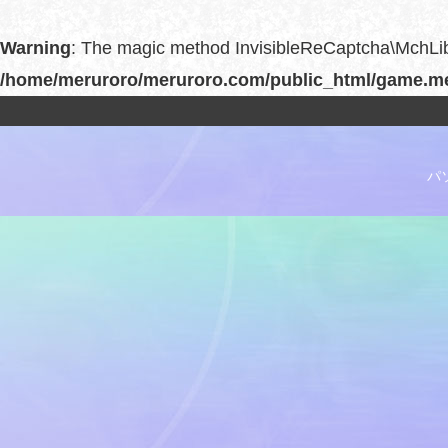
Warning
: The magic method InvisibleReCaptcha\MchLib\
/home/meruroro/meruroro.com/public_html/game.mer
パ